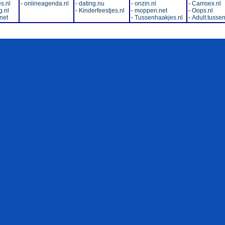
s.nl
-
onlineagenda.nl
-
dating.nu
-
onzin.nl
-
Camsex.nl
.nl
-
Kinderfeestjes.nl
-
moppen.net
-
Oops.nl
net
-
Tussenhaakjes.nl
-
Adult.tussen