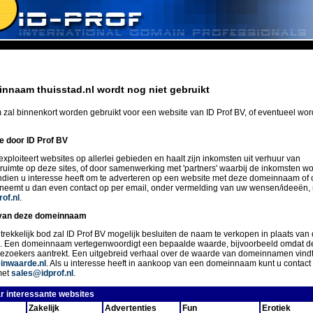
nnaam thuisstad.nl wordt nog niet gebruikt
zal binnenkort worden gebruikt voor een website van ID Prof BV, of eventueel wo
ie door ID Prof BV
exploiteert websites op allerlei gebieden en haalt zijn inkomsten uit verhuur van
eruimte op deze sites, of door samenwerking met 'partners' waarbij de inkomsten w
Indien u interesse heeft om te adverteren op een website met deze domeinnaam of 
 neemt u dan even contact op per email, onder vermelding van uw wensen/ideeën,
of.nl
.
van deze domeinnaam
trekkelijk bod zal ID Prof BV mogelijk besluiten de naam te verkopen in plaats van 
n. Een domeinnaam vertegenwoordigt een bepaalde waarde, bijvoorbeeld omdat d
ezoekers aantrekt. Een uitgebreid verhaal over de waarde van domeinnamen vindt
nwaarde.nl
. Als u interesse heeft in aankoop van een domeinnaam kunt u conta
met
sales@idprof.nl
.
r interessante websites
Zakelijk
Advertenties
Fun
Erotiek