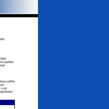
rden
orden
om partner
 met
deze zelf te
eze
 u op
ct opnemen