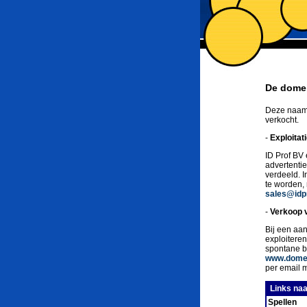
De domei
Deze naam 
verkocht.
-
Exploitat
ID Prof BV 
advertenti
verdeeld. 
te worden,
sales@idpr
-
Verkoop 
Bij een aan
exploitere
spontane b
www.domei
per email 
Links naa
Spellen